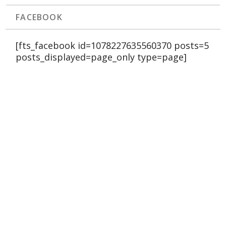
FACEBOOK
[fts_facebook id=1078227635560370 posts=5
posts_displayed=page_only type=page]