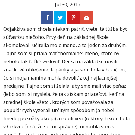
Jul 30, 2017
Odjakživa som chcela niekam patriť, viete, tá túžba byť
súčasťou niečoho. Prvý deň na základnej škole
skomolovali učitelia moje meno, a to jeden za druhým.
Tajne som si priala mať “normálne” meno, ktoré by
nebolo tak ťažké vysloviť. Decká na základke nosili
značkové oblečenie, topánky a ja som bola v hocičom,
čo si moja mamina mohla dovoliť z tej najlacnejšej
predajne. Tajne som si želala, aby sme mali viac peňazí
(lebo som si myslela, že tak získam priateľov). Keď na
strednej škole všetci, ktorých som považovala za
populárnych vyzerali určitým spôsobom (a neboli
hnedej pokožky ako ja) a robili veci (o ktorých som bola
v Cirkvi učená, že sú nesprávne), nemohla som si
pomôcť a cítila som, že k nim jednoducho nepatrím.