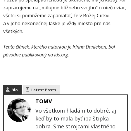
zapracujeme na „milujme blížneho svojho“ o niečo viac,
všetci si pomôžeme zapamätať, že v Božej Cirkvi
a v Jeho nekonečnej láske je vždy miesto pre nás
všetkých.
Tento článek, kterého autorkou je Irinna Danielson, bol
pôvodne publikovaný na
lds.org
.
Bio
Latest Posts
TOMV
Vo všetkom hľadám to dobré, aj
keď by to mala byť iba štipka
dobra. Sme strojcami vlastného