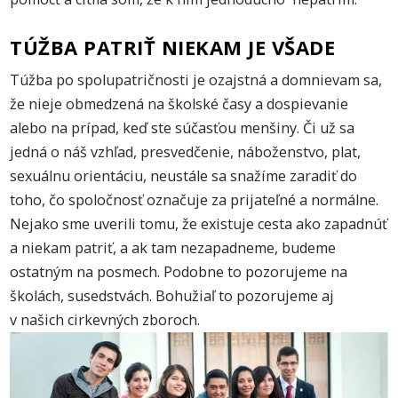
TÚŽBA PATRIŤ NIEKAM JE VŠADE
Túžba po spolupatričnosti je ozajstná a domnievam sa,
že nieje obmedzená na školské časy a dospievanie
alebo na prípad, keď ste súčasťou menšiny. Či už sa
jedná o náš vzhľad, presvedčenie, náboženstvo, plat,
sexuálnu orientáciu, neustále sa snažíme zaradiť do
toho, čo spoločnosť označuje za prijateľné a normálne.
Nejako sme uverili tomu, že existuje cesta ako zapadnúť
a niekam patriť, a ak tam nezapadneme, budeme
ostatným na posmech. Podobne to pozorujeme na
školách, susedstvách. Bohužiaľ to pozorujeme aj
v našich cirkevných zboroch.