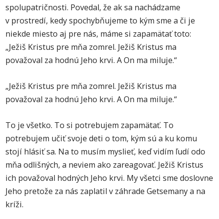
spolupatričnosti. Povedal, že ak sa nachádzame
v prostredí, kedy spochybňujeme to kým sme a či je
niekde miesto aj pre nás, máme si zapamätať toto:
„Ježiš Kristus pre mňa zomrel. Ježiš Kristus ma
považoval za hodnú Jeho krvi. A On ma miluje.“
„Ježiš Kristus pre mňa zomrel. Ježiš Kristus ma
považoval za hodnú Jeho krvi. A On ma miluje.“
To je všetko. To si potrebujem zapamätať. To
potrebujem učiť svoje deti o tom, kým sú a ku komu
stojí hlásiť sa. Na to musím myslieť, keď vidím ľudí odo
mňa odlišných, a neviem ako zareagovať. Ježiš Kristus
ich považoval hodných Jeho krvi. My všetci sme doslovne
Jeho pretože za nás zaplatil v záhrade Getsemany a na
kríži.