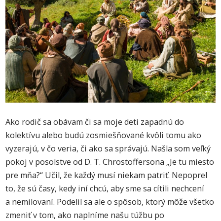
Ako rodič sa obávam či sa moje deti zapadnú do
kolektívu alebo budú zosmiešňované kvôli tomu ako
vyzerajú, v čo veria, či ako sa správajú. Našla som veľký
pokoj v posolstve od D. T. Chrostoffersona „Je tu miesto
pre mňa?“ Učil, že každý musí niekam patriť. Nepoprel
to, že sú časy, kedy iní chcú, aby sme sa cítili nechcení
a nemilovaní. Podelil sa ale o spôsob, ktorý môže všetko
zmeniť v tom, ako naplníme našu túžbu po