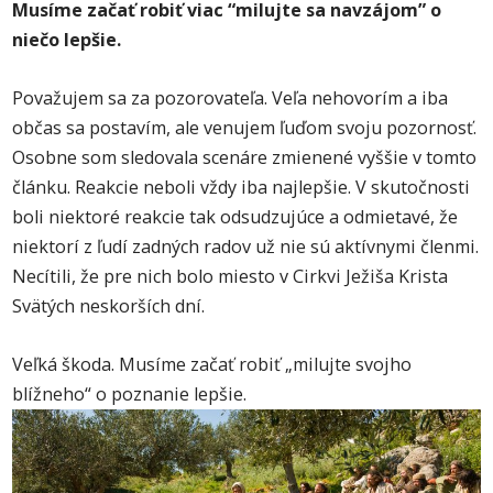
Musíme začať robiť viac “milujte sa navzájom” o
niečo lepšie.
Považujem sa za pozorovateľa. Veľa nehovorím a iba
občas sa postavím, ale venujem ľuďom svoju pozornosť.
Osobne som sledovala scenáre zmienené vyššie v tomto
článku. Reakcie neboli vždy iba najlepšie. V skutočnosti
boli niektoré reakcie tak odsudzujúce a odmietavé, že
niektorí z ľudí zadných radov už nie sú aktívnymi členmi.
Necítili, že pre nich bolo miesto v Cirkvi Ježiša Krista
Svätých neskorších dní.
Veľká škoda. Musíme začať robiť „milujte svojho
blížneho“ o poznanie lepšie.