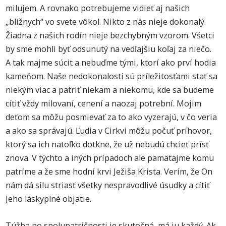
milujem. A rovnako potrebujeme vidieť aj našich
„blížnych“ vo svete vôkol. Nikto z nás nieje dokonalý.
Žiadna z našich rodín nieje bezchybným vzorom. Všetci
by sme mohli byť odsunutý na vedľajšiu koľaj za niečo.
A tak majme súcit a nebuďme tými, ktorí ako prví hodia
kameňom. Naše nedokonalosti sú príležitosťami stať sa
niekým viac a patriť niekam a niekomu, kde sa budeme
cítiť vždy milovaní, cenení a naozaj potrební. Mojim
deťom sa môžu posmievať za to ako vyzerajú, v čo veria
a ako sa správajú. Ľudia v Cirkvi môžu počuť príhovor,
ktorý sa ich natoľko dotkne, že už nebudú chcieť prísť
znova. V týchto a iných prípadoch ale pamätajme komu
patríme a že sme hodní krvi Ježiša Krista. Verím, že On
nám dá silu striasť všetky nespravodlivé úsudky a cítiť
Jeho láskyplné objatie.
Túžba po spolupatričnosti je skutočná, má ju každý. Ak