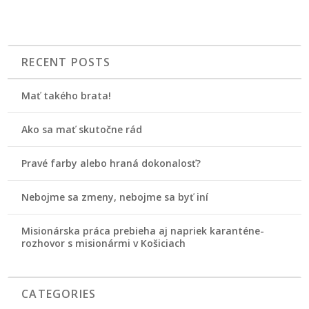
RECENT POSTS
Mať takého brata!
Ako sa mať skutočne rád
Pravé farby alebo hraná dokonalosť?
Nebojme sa zmeny, nebojme sa byť iní
Misionárska práca prebieha aj napriek karanténe-
rozhovor s misionármi v Košiciach
CATEGORIES