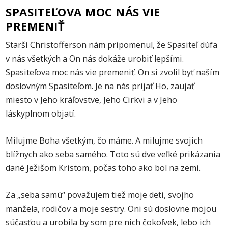
SPASITEĽOVA MOC NÁS VIE
PREMENIŤ
Starší Christofferson nám pripomenul, že Spasiteľ dúfa
v nás všetkých a On nás dokáže urobiť lepšími.
Spasiteľova moc nás vie premeniť. On si zvolil byť naším
doslovným Spasiteľom. Je na nás prijať Ho, zaujať
miesto v Jeho kráľovstve, Jeho Cirkvi a v Jeho
láskyplnom objatí.
Milujme Boha všetkým, čo máme. A milujme svojich
blížnych ako seba samého. Toto sú dve veľké prikázania
dané Ježišom Kristom, počas toho ako bol na zemi.
Za „seba samú“ považujem tiež moje deti, svojho
manžela, rodičov a moje sestry. Oni sú doslovne mojou
súčasťou a urobila by som pre nich čokoľvek, lebo ich