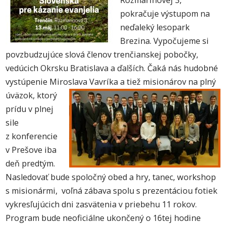
pokračuje výstupom na
neďaleký lesopark
Brezina. Vypočujeme si
povzbudzujúce slová členov trenčianskej pobočky,
vedúcich Okrsku Bratislava a ďalších. Čaká nás hudobné
vystúpenie Miroslava Vavríka a tiež misionárov na plný
úväzok, ktorý
prídu v plnej
sile
z konferencie
v Prešove iba
deň predtým.
Nasledovať bude spoločný obed a hry, tanec, workshop
s misionármi, voľná zábava spolu s prezentáciou fotiek
vykresľujúcich dni zasvätenia v priebehu 11 rokov.
Program bude neoficiálne ukončený o 16tej hodine