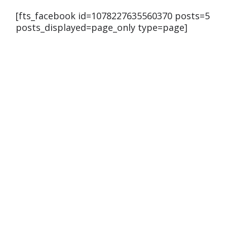
[fts_facebook id=1078227635560370 posts=5
posts_displayed=page_only type=page]