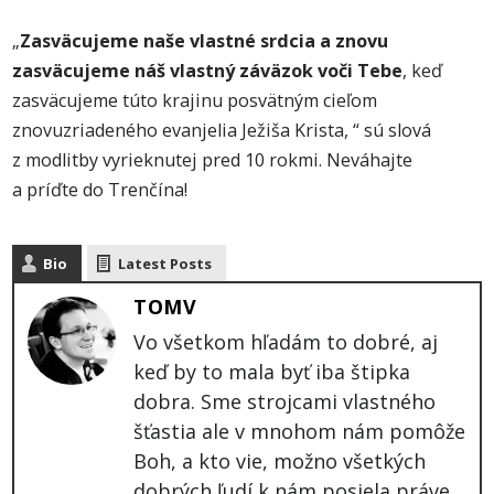
„
Zasväcujeme naše vlastné srdcia a znovu
zasväcujeme náš vlastný záväzok voči Tebe
, keď
zasväcujeme túto krajinu posvätným cieľom
znovuzriadeného evanjelia Ježiša Krista, “ sú slová
z modlitby vyrieknutej pred 10 rokmi. Neváhajte
a príďte do Trenčína!
Bio
Latest Posts
TOMV
Vo všetkom hľadám to dobré, aj
keď by to mala byť iba štipka
dobra. Sme strojcami vlastného
šťastia ale v mnohom nám pomôže
Boh, a kto vie, možno všetkých
dobrých ľudí k nám posiela práve