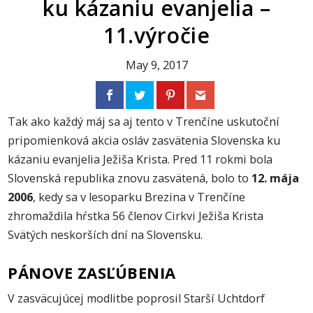
ku kázaniu evanjelia –
11.výročie
May 9, 2017
Tak ako každý máj sa aj tento v Trenčíne uskutoční
pripomienková akcia osláv zasvätenia Slovenska ku
kázaniu evanjelia Ježiša Krista. Pred 11 rokmi bola
Slovenská republika znovu zasvätená, bolo to
12. mája
2006
, kedy sa v lesoparku Brezina v Trenčíne
zhromaždila hŕstka 56 členov Cirkvi Ježiša Krista
Svätých neskorších dní na Slovensku.
PÁNOVE ZASĽÚBENIA
V zasväcujúcej modlitbe poprosil Starší Uchtdorf