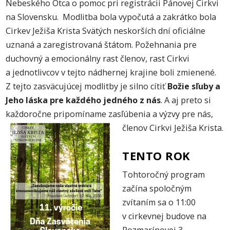
Nebeského Otca o pomoc pri registrácii Pánovej Cirkvi
na Slovensku. Modlitba bola vypočutá a zakrátko bola
Cirkev Ježiša Krista Svätých neskorších dní oficiálne
uznaná a zaregistrovaná štátom. Požehnania pre
duchovný a emocionálny rast členov, rast Cirkvi
a jednotlivcov v tejto nádhernej krajine boli zmienené.
Z tejto zasväcujúcej modlitby je silno cítiť
Božie sľuby a
Jeho láska pre každého jedného z nás
. A aj preto si
každoročne pripomíname zasľúbenia a výzvy pre nás,
členov Cirkvi Ježiša Krista.
TENTO ROK
Tohtoročný program
začína spoločným
zvítaním sa o 11:00
v cirkevnej budove na
Rozmarínovej 3,