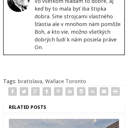
Vo všetkom hľadám to dobré, aj
keď by to mala byť iba štipka
dobra. Sme strojcami vlastného
šťastia ale v mnohom nám pomôže
Boh, a kto vie, možno všetkých
dobrých ľudí k nám posiela práve
On.
Tags:
bratislava
,
Wallace Toronto
RELATED POSTS