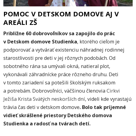
POMOC V DETSKOM DOMOVE AJ V
AREÁLI ZŠ
Približne 60 dobrovoľníkov sa zapojilo do prác
v Detskom domove Studienka
, ktorého cieľom je
podporovať a vytvárať existenciu náhradnej rodinnej
starostlivosti pre deti v jej rôznych podobách. Od
sobotného rána sa umývali okná, natieral plot,
vykonávali záhradnícke práce rôzneho druhu. Deti
v tomto zariadení sa potešili školským ruksakom
a potrebám. Dobrovoľníci, väčšinou členovia
Cirkvi
Ježiša Krista Svätých neskorších dní
, videli kde vyrastajú
trávia čas deti v detskom domove
. Bolo tak príjemné
vidieť skrášlené priestory Detského domova
Studienka a radosť na tvárach detí.