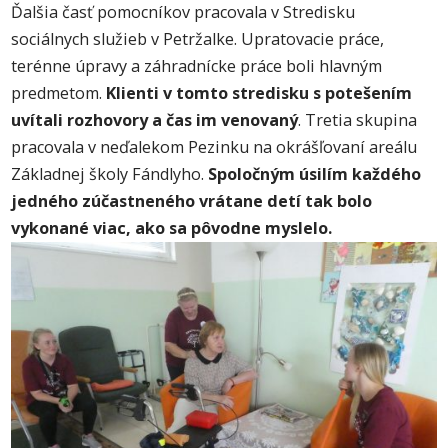
Ďalšia časť pomocníkov pracovala v Stredisku
sociálnych služieb v Petržalke. Upratovacie práce,
terénne úpravy a záhradnícke práce boli hlavným
predmetom.
Klienti v tomto stredisku s potešením
uvítali rozhovory a čas im venovaný
. Tretia skupina
pracovala v neďalekom Pezinku na okrášľovaní areálu
Základnej školy Fándlyho.
Spoločným úsilím každého
jedného zúčastneného vrátane detí tak bolo
vykonané viac, ako sa pôvodne myslelo.