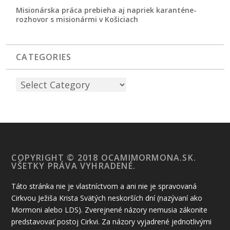
Misionárska práca prebieha aj napriek karanténe-
rozhovor s misionármi v Košiciach
CATEGORIES
COPYRIGHT © 2018 OCAMIMORMONA.SK.
VŠETKY PRÁVA VYHRADENÉ.
Táto stránka nie je vlastníctvom a ani nie je spravovaná
Cirkvou Ježiša Krista Svätých neskorších dní (nazývaní ako
Mormoni alebo LDS). Zverejnené názory nemusia zákonite
predstavovať postoj Cirkvi. Za názory vyjadrené jednotlivými