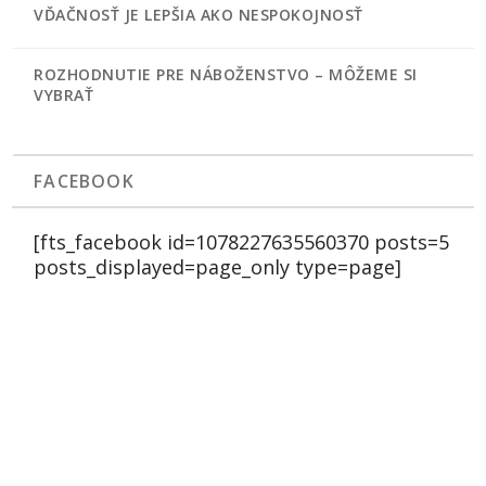
VĎAČNOSŤ JE LEPŠIA AKO NESPOKOJNOSŤ
ROZHODNUTIE PRE NÁBOŽENSTVO – MÔŽEME SI
VYBRAŤ
FACEBOOK
[fts_facebook id=1078227635560370 posts=5
posts_displayed=page_only type=page]