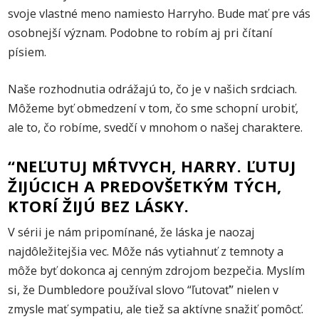
svoje vlastné meno namiesto Harryho. Bude mať pre vás
osobnejší význam. Podobne to robím aj pri čítaní
písiem.
Naše rozhodnutia odrážajú to, čo je v našich srdciach.
Môžeme byť obmedzení v tom, čo sme schopní urobiť,
ale to, čo robíme, svedčí v mnohom o našej charaktere.
“NEĽUTUJ MŔTVYCH, HARRY. ĽUTUJ
ŽIJÚCICH A PREDOVŠETKÝM TÝCH,
KTORÍ ŽIJÚ BEZ LÁSKY.
V sérii je nám pripomínané, že láska je naozaj
najdôležitejšia vec. Môže nás vytiahnuť z temnoty a
môže byť dokonca aj cenným zdrojom bezpečia. Myslím
si, že Dumbledore používal slovo “ľutovať” nielen v
zmysle mať sympatiu, ale tiež sa aktívne snažiť pomôcť.