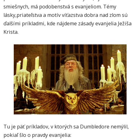
smiešnych, má podobenstvá s evanjeliom. Témy
lásky,priateľstva a motív víťazstva dobra nad zlom sú
ďalšími príkladmi, kde nájdeme zásady evanjelia Ježiša
Krista.
Tu je päť príkladov, v ktorých sa Dumbledore nemýlil,
pokiaľ šlo o pravdy evanjelia: