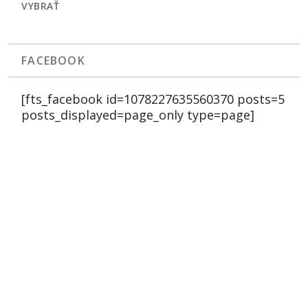
VYBRAŤ
FACEBOOK
[fts_facebook id=1078227635560370 posts=5
posts_displayed=page_only type=page]