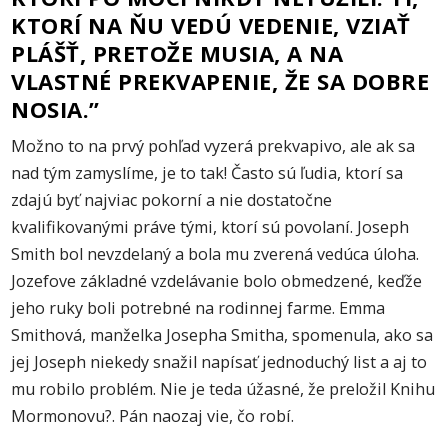
KTORÍ NA ŇU VEDÚ VEDENIE, VZIAŤ
PLÁŠŤ, PRETOŽE MUSIA, A NA
VLASTNÉ PREKVAPENIE, ŽE SA DOBRE
NOSIA.”
Možno to na prvý pohľad vyzerá prekvapivo, ale ak sa
nad tým zamyslíme, je to tak! Často sú ľudia, ktorí sa
zdajú byť najviac pokorní a nie dostatočne
kvalifikovanými práve tými, ktorí sú povolaní. Joseph
Smith bol nevzdelaný a bola mu zverená vedúca úloha.
Jozefove základné vzdelávanie bolo obmedzené, keďže
jeho ruky boli potrebné na rodinnej farme. Emma
Smithová, manželka Josepha Smitha, spomenula, ako sa
jej Joseph niekedy snažil napísať jednoduchý list a aj to
mu robilo problém. Nie je teda úžasné, že preložil Knihu
Mormonovu?. Pán naozaj vie, čo robí.