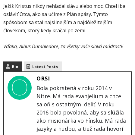
Ježiš Kristus nikdy nehľadal slávu alebo moc. Chcel iba
osláviť Otca, ako sa učíme z Plán spásy. Týmto
spôsobom sa stal najsilnejším a najdôležitejším
človekom, ktorý kedy kráčal po zemi.
Vďaka, Albus Dumbledore, za všetky vaše slová múdrosti!
Bio
Latest Posts
ORSI
Bola pokrstená v roku 2014 v
Nitre. Má rada evanjelium a chce
sa oň s ostatnými deliť. V roku
2016 bola povolaná, aby sa slúžila
ako misionárka vo Fínsku. Má rada
jazyky a hudbu, a tiež rada hovorí