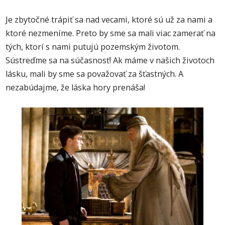
Je zbytočné trápiť sa nad vecami, ktoré sú už za nami a
ktoré nezmeníme. Preto by sme sa mali viac zamerať na
tých, ktorí s nami putujú pozemským životom.
Sústreďme sa na súčasnosť! Ak máme v našich životoch
lásku, mali by sme sa považovať za šťastných. A
nezabúdajme, že láska hory prenáša!