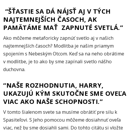
“ŠŤASTIE SA DÁ NÁJSŤ AJ V TÝCH
NAJTEMNEJŠÍCH ČASOCH, AK
PAMÄTÁME MAŤ ZAPNUTÉ SVETLÁ.”
Ako môžeme metaforicky zapnúť svetlo aj v našich
najtemnejších časoch? Modlitba je našim priamym
spojením s Nebeským Otcom. Keď sa na neho obrátime
v modlitbe, je to ako by sme zapínali svetlo nášho
duchovna.
“NAŠE ROZHODNUTIA, HARRY,
UKAZUJÚ KÝM SKUTOČNE SME OVEĽA
VIAC AKO NAŠE SCHOPNOSTI.”
V tomto šialenom svete sa musíme obrátiť pre silu k
Spasiteľovi. S Jeho pomocou môžeme dosiahnuť oveľa
viac, než by sme dosiahli sami. Do tohto citátu si vložte