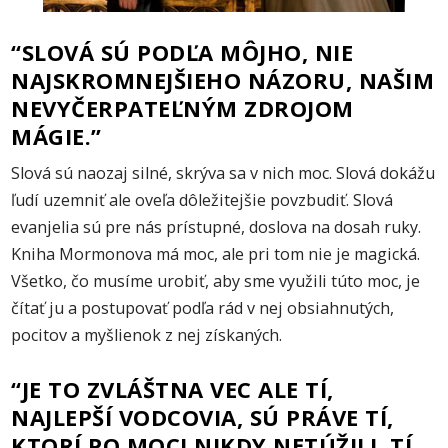
“SLOVÁ SÚ PODĽA MÔJHO, NIE
NAJSKROMNEJŠIEHO NÁZORU, NAŠIM
NEVYČERPATEĽNÝM ZDROJOM
MÁGIE.”
Slová sú naozaj silné, skrýva sa v nich moc. Slová dokážu
ľudí uzemniť ale oveľa dôležitejšie povzbudiť. Slová
evanjelia sú pre nás prístupné, doslova na dosah ruky.
Kniha Mormonova má moc, ale pri tom nie je magická.
Všetko, čo musíme urobiť, aby sme využili túto moc, je
čítať ju a postupovať podľa rád v nej obsiahnutých,
pocitov a myšlienok z nej získaných.
“JE TO ZVLÁŠTNA VEC ALE TÍ,
NAJLEPŠÍ VODCOVIA, SÚ PRÁVE TÍ,
KTORÍ PO MOCI NIKDY NETÚŽILI. TÍ,