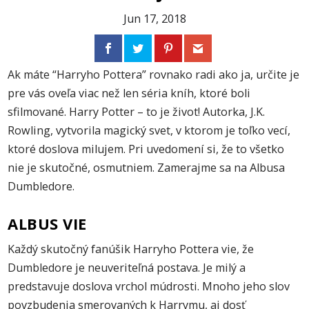
Jun 17, 2018
Ak máte “Harryho Pottera” rovnako radi ako ja, určite je
pre vás oveľa viac než len séria kníh, ktoré boli
sfilmované. Harry Potter – to je život! Autorka, J.K.
Rowling, vytvorila magický svet, v ktorom je toľko vecí,
ktoré doslova milujem. Pri uvedomení si, že to všetko
nie je skutočné, osmutniem. Zamerajme sa na Albusa
Dumbledore.
ALBUS VIE
Každý skutočný fanúšik Harryho Pottera vie, že
Dumbledore je neuveriteľná postava. Je milý a
predstavuje doslova vrchol múdrosti. Mnoho jeho slov
povzbudenia smerovaných k Harrymu, aj dosť