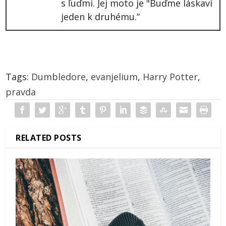
s ľuďmi. Jej moto je "Buďme láskaví
jeden k druhému.”
Tags:
Dumbledore
,
evanjelium
,
Harry Potter
,
pravda
RELATED POSTS