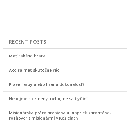
RECENT POSTS
Mať takého brata!
Ako sa mať skutočne rád
Pravé farby alebo hraná dokonalosť?
Nebojme sa zmeny, nebojme sa byť iní
Misionárska práca prebieha aj napriek karanténe-
rozhovor s misionármi v Košiciach