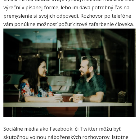
výreční v písanej forme, lebo im dáva potrebný čas na
premyslenie si svojich odpovedí. Rozhovor po telefóne
vám ponúkne možnosť počuť citové zafarbenie človeka.
Sociálne média ako Facebook, či Twitter môžu byť
skutočnou vojnou náboženských rozhovorov. Istotne