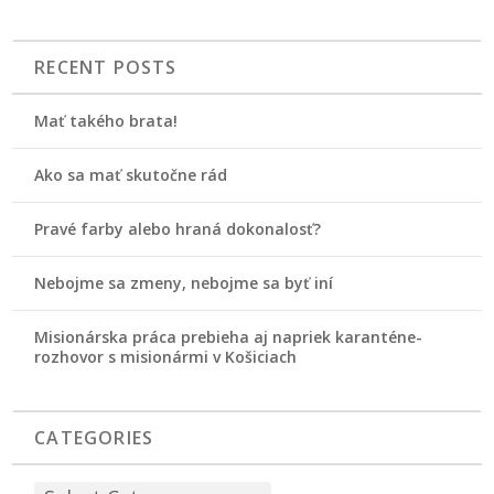
RECENT POSTS
Mať takého brata!
Ako sa mať skutočne rád
Pravé farby alebo hraná dokonalosť?
Nebojme sa zmeny, nebojme sa byť iní
Misionárska práca prebieha aj napriek karanténe-
rozhovor s misionármi v Košiciach
CATEGORIES