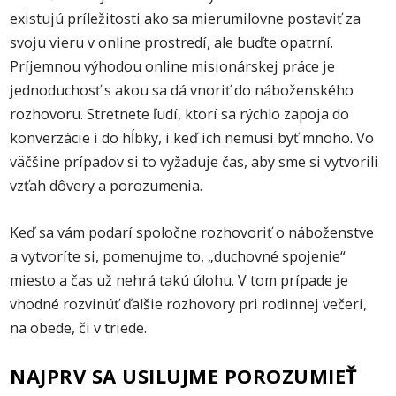
existujú príležitosti ako sa mierumilovne postaviť za
svoju vieru v online prostredí, ale buďte opatrní.
Príjemnou výhodou online misionárskej práce je
jednoduchosť s akou sa dá vnoriť do náboženského
rozhovoru. Stretnete ľudí, ktorí sa rýchlo zapoja do
konverzácie i do hĺbky, i keď ich nemusí byť mnoho. Vo
väčšine prípadov si to vyžaduje čas, aby sme si vytvorili
vzťah dôvery a porozumenia.
Keď sa vám podarí spoločne rozhovoriť o náboženstve
a vytvoríte si, pomenujme to, „duchovné spojenie“
miesto a čas už nehrá takú úlohu. V tom prípade je
vhodné rozvinúť ďalšie rozhovory pri rodinnej večeri,
na obede, či v triede.
NAJPRV SA USILUJME POROZUMIEŤ