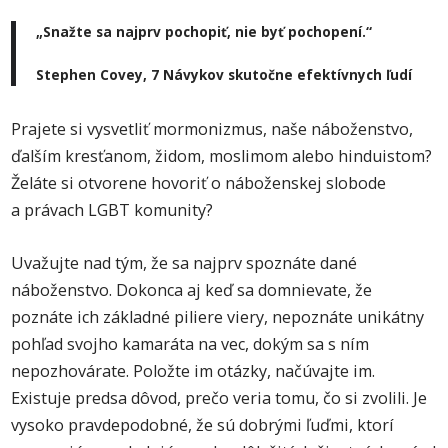
„Snažte sa najprv pochopiť, nie byť pochopení.“
Stephen Covey, 7 Návykov skutočne efektívnych ľudí
Prajete si vysvetliť mormonizmus, naše náboženstvo,
ďalším kresťanom, židom, moslimom alebo hinduistom?
Želáte si otvorene hovoriť o náboženskej slobode
a právach LGBT komunity?
Uvažujte nad tým, že sa najprv spoznáte dané
náboženstvo. Dokonca aj keď sa domnievate, že
poznáte ich základné piliere viery, nepoznáte unikátny
pohľad svojho kamaráta na vec, dokým sa s ním
nepozhovárate. Položte im otázky, načúvajte im.
Existuje predsa dôvod, prečo veria tomu, čo si zvolili. Je
vysoko pravdepodobné, že sú dobrými ľuďmi, ktorí