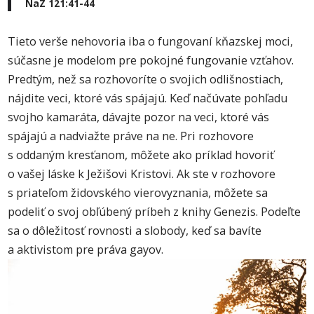
NaZ 121:41-44
Tieto verše nehovoria iba o fungovaní kňazskej moci,
súčasne je modelom pre pokojné fungovanie vzťahov.
Predtým, než sa rozhovoríte o svojich odlišnostiach,
nájdite veci, ktoré vás spájajú. Keď načúvate pohľadu
svojho kamaráta, dávajte pozor na veci, ktoré vás
spájajú a nadviažte práve na ne. Pri rozhovore
s oddaným kresťanom, môžete ako príklad hovoriť
o vašej láske k Ježišovi Kristovi. Ak ste v rozhovore
s priateľom židovského vierovyznania, môžete sa
podeliť o svoj obľúbený príbeh z knihy Genezis. Podeľte
sa o dôležitosť rovnosti a slobody, keď sa bavíte
a aktivistom pre práva gayov.