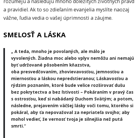
rozumejú a nasledujú mnoho dôležitých životných právd
a pravidiel. Ak to so zdieľaním evanjelia myslíte naozaj
vážne, ľudia vedia o vašej úprimnosti a záujme.
SMELOSŤ A LÁSKA
„ A teda, mnoho je povolaných, ale málo je
vyvolených. Žiadna moc alebo vplyv nemôžu ani nemajú
byť udržované pôsobením kňazstva,
oba presvedčovaním, zhovievavosťou, jemnosťou a
miernosťou a láskou nepredstieranou; Láskavosťou a
rýdzim poznaním, ktoré bude velice rozširovať dušu
bez pokrytectva a bez ľstivosti – Pokáraním v pravý čas
s ostrosťou, keď si nabádaný Duchom Svätým; a potom,
následne, prejavením väčšej lásky voči tomu, ktorého si
pokáral, aby ťa nepovažoval za nepriateľa svojho; aby
mohol vedieť, že vernosť tvoja je silnejšia než putá
smrti.“