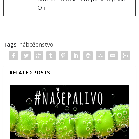
On.
Tags:
náboženstvo
RELATED POSTS