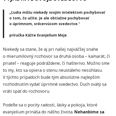
„Ľudia môžu niekedy svojim intelektom pochybovať
o tom, čo učíte. Je ale obtiažne pochybovať
o úprimnom, srdcervúcom svedectve.“
príručka Kážte Evanjelium Moje
Niekedy sa stane, že aj pri našej najväčšej snahe
o mierumilovný rozhovor sa druhá osoba – kamarát, či
priateľ – reaguje podráždene, či hašterivo. Možno sme
to my, kto sa opiera o stenu neustáleho nesúhlasu.
V týchto prípadoch bude tým absolútne najlepším
rozhodnutím vydať úprimné svedectvo. Duch svätý sa
vráti späť do rozhovoru.
Podeľte sa o pocity radosti, lásky a pokoja, ktoré
evanjelium prináša do nášho života.
Nehanbime sa