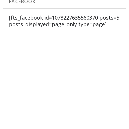
FACEBOOK
[fts_facebook id=1078227635560370 posts=5
posts_displayed=page_only type=page]