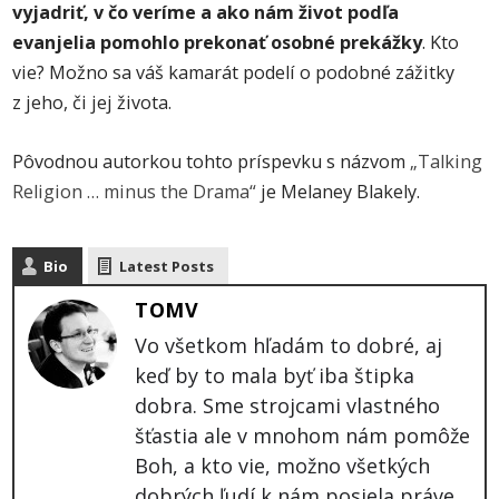
vyjadriť, v čo veríme a ako nám život podľa
evanjelia pomohlo prekonať osobné prekážky
. Kto
vie? Možno sa váš kamarát podelí o podobné zážitky
z jeho, či jej života.
Pôvodnou autorkou tohto príspevku s názvom
„Talking
Religion … minus the Drama“
je Melaney Blakely.
Bio
Latest Posts
TOMV
Vo všetkom hľadám to dobré, aj
keď by to mala byť iba štipka
dobra. Sme strojcami vlastného
šťastia ale v mnohom nám pomôže
Boh, a kto vie, možno všetkých
dobrých ľudí k nám posiela práve