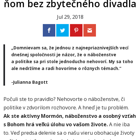
ňom bez zbytečného divadla
Jul 29, 2018
„Domnievam sa, že
jednou z najnepriaznivejších vecí
dnešnej spoločnosti je názor, že o náboženstve
a politike sa pri stole jednoducho nehovorí
.
My sa toho
ale nedržíme a radi hovoríme o rôznych témach.
“
-Julianna Bagott
Počuli ste to pravidlo? Nehovorte o náboženstve, či
politike v zdvorilom rozhovore. A hneď je tu problém.
Ak ste aktívny Mormón, náboženstvo a osobný vzťah
s Bohom hrá veľkú úlohu vo vašom živote.
A nie iba
to. Veď predsa delenie sa o našu vieru obohacuje životy