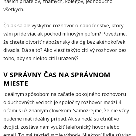
našich priateľov, známych, kolegov, jednoducho
všetkých.
Čo ak sa ale vyskytne rozhovor o náboženstve, ktorý
vám príde viac ak pochod mínovým poľom? Povedzme,
že chcete otvoriť náboženský dialóg bez akéhokoľvek
divadla. Dá sa to? Ako viesť takýto citlivý rozhovor bez
toho, aby sa niekto cítil urazený?
V SPRÁVNY ČAS NA SPRÁVNOM
MIESTE
Ideálnym spôsobom na začatie pokojného rozhovoru
o duchovných veciach je spoločný rozhovor medzi 4
očami s už známym človekom. Samozrejme, že nie vždy
budeme mať ideálny prípad. Ak sa nedá stretnúť vo
dvojici, zostáva nám využiť telefonický hovor alebo
email. To má taktiež svoje výhody. Niektorí ľudia sú viac