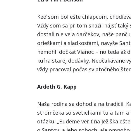
Keď som bol ešte chlapcom, chodieva
Vždy som sa pritom snažil nájsť taký
dostali nie veľa darčekov, naše panč
orieškami a sladkosťami, navyše Sant
nemohli dočkať Vianoc – no teda až 
kufra starej dodávky. Neočakávane v
vždy pracoval počas sviatočného šte
Ardeth G. Kapp
Naša rodina sa dohodla na tradícii. K
stromčeka so svetielkami tu a tam a 
otázku: „Budeme veriť na Ježiška ešte 
o Santovi a jeho soboch, ale omnoho d