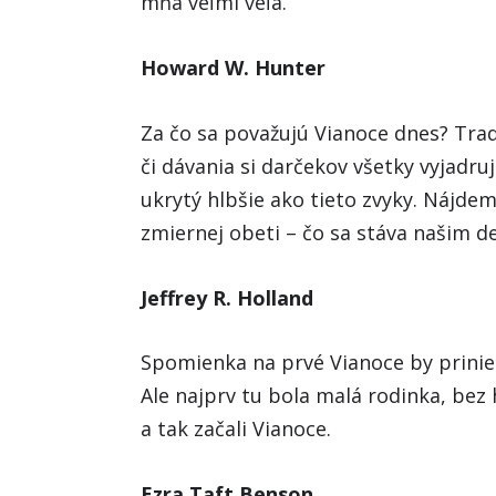
mňa veľmi veľa.
Howard W. Hunter
Za čo sa považujú Vianoce dnes? Tra
či dávania si darčekov všetky vyjadru
ukrytý hlbšie ako tieto zvyky. Nájdem
zmiernej obeti – čo sa stáva našim d
Jeffrey R. Holland
Spomienka na prvé Vianoce by priniesl
Ale najprv tu bola malá rodinka, bez
a tak začali Vianoce.
Ezra Taft Benson