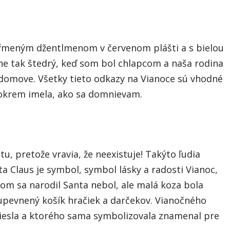
kŕmeným džentlmenom v červenom plášti a s bielou
e tak štedrý, keď som bol chlapcom a naša rodina
domove. Všetky tieto odkazy na Vianoce sú vhodné
, okrem imela, ako sa domnievam.
tu, pretože vravia, že neexistuje! Takýto ľudia
nta Claus je symbol, symbol lásky a radosti Vianoc,
som sa narodil Santa nebol, ale malá koza bola
 upevnený košík hračiek a darčekov. Vianočného
niesla a ktorého sama symbolizovala znamenal pre