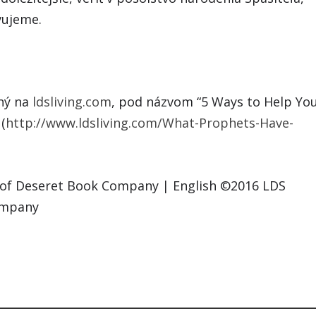
vujeme.
ný na
ldsliving.com
, pod názvom “5 Ways to Help Yo
(
http://www.ldsliving.com/What-Prophets-Have-
on of Deseret Book Company | English ©2016 LDS
Company