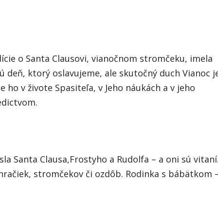
dície o Santa Clausovi, vianočnom stromčeku, imela
jú deň, ktorý oslavujeme, ale skutočný duch Vianoc j
e ho v živote Spasiteľa, v Jeho náukách a v jeho
edictvom.
a Santa Clausa,Frostyho a Rudolfa – a oni sú vitaní
 hračiek, stromčekov či ozdôb. Rodinka s bábätkom 