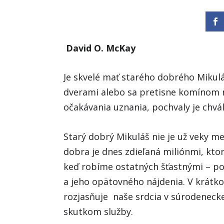
David O. McKay
Je skvelé mať starého dobrého Mikulá
dverami alebo sa pretisne komínom n
očakávania uznania, pochvaly je chvá
Starý dobrý Mikuláš nie je už veky me
dobra je dnes zdieľaná miliónmi, ktor
keď robíme ostatných šťastnými – pou
a jeho opätovného nájdenia. V krátk
rozjasňuje naše srdcia v súrodenecke
skutkom služby.