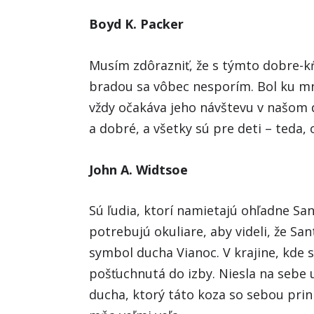
Boyd K. Packer
Musím zdôrazniť, že s týmto dobre-
bradou sa vôbec nesporím. Bol ku mn
vždy očakáva jeho návštevu v našom 
a dobré, a všetky sú pre deti – teda
John A. Widtsoe
Sú ľudia, ktorí namietajú ohľadne San
potrebujú okuliare, aby videli, že Sa
symbol ducha Vianoc. V krajine, kde 
pošťuchnutá do izby. Niesla na sebe
ducha, ktorý táto koza so sebou pri