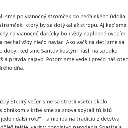
li sme po vianočný stromček do neďalekého údolia.
 stromček, ktorý by sa dotýkal až stropu. Aj keď sme
uchy na vianočné darčeky boli vždy naplnené ovocím,
a nechal vždy niečo naviac. Ako väčšina detí sme sa
do doby, keď sme Santov kostým našli na spodku
yšla pravda najavo. Potom sme vedeli prečo náš ote
drého dňa.
aždý Štedrý večer sme sa stretli všetci okolo
s ohníkom v krbe sme sa znova spýtali tú istú
jeden ďalší rok?“ – a nie iba na tradíciu z detstva
ôležitejšie, veriť v posolstvo narodenia Spasiteľa,