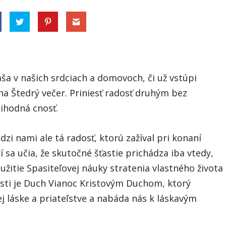
ša v našich srdciach a domovoch, či už vstúpi
a Štedrý večer. Priniesť radosť druhým bez
lihodná cnosť.
dzi nami ale tá radosť, ktorú zažíval pri konaní
í sa učia, že skutočné šťastie prichádza iba vtedy,
žitie Spasiteľovej náuky stratenia vlastného života
osti je Duch Vianoc Kristovým Duchom, ktorý
j láske a priateľstve a nabáda nás k láskavým