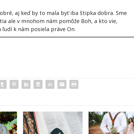
bré, aj keď by to mala byť iba štipka dobra. Sme
stia ale v mnohom nám pomôže Boh, a kto vie,
ľudí k nám posiela práve On.