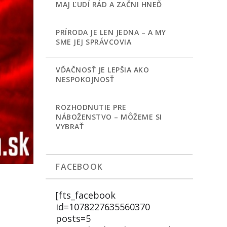
MAJ ĽUDÍ RÁD A ZAČNI HNEĎ
PRÍRODA JE LEN JEDNA – A MY
SME JEJ SPRÁVCOVIA
VĎAČNOSŤ JE LEPŠIA AKO
NESPOKOJNOSŤ
ROZHODNUTIE PRE
NÁBOŽENSTVO – MÔŽEME SI
VYBRAŤ
FACEBOOK
[fts_facebook
id=1078227635560370
posts=5