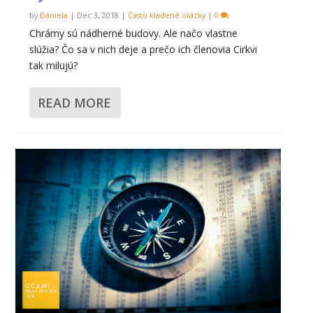
by
Daniela
|
Dec 3, 2018
|
Často kladené otázky
|
0
Chrámy sú nádherné budovy. Ale načo vlastne
slúžia? Čo sa v nich deje a prečo ich členovia Cirkvi
tak milujú?
READ MORE