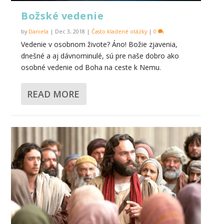
Božské vedenie
by
Daniela
|
Dec 3, 2018
|
Často kladené otázky
|
0
Vedenie v osobnom živote? Áno! Božie zjavenia,
dnešné a aj dávnominulé, sú pre naše dobro ako
osobné vedenie od Boha na ceste k Nemu.
READ MORE