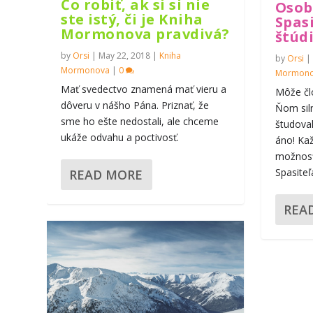
Čo robiť, ak si si nie
Osob
ste istý, či je Kniha
Spasi
Mormonova pravdivá?
štúd
by
Orsi
|
May 22, 2018
|
Kniha
by
Orsi
|
Mormonova
|
0
Mormon
Mať svedectvo znamená mať vieru a
Môže čl
dôveru v nášho Pána. Priznať, že
Ňom sil
sme ho ešte nedostali, ale chceme
študova
ukáže odvahu a poctivosť.
áno! Ka
možnosť
Spasiteľa
READ MORE
REA