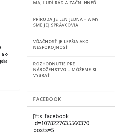
MAJ ĽUDÍ RÁD A ZAČNI HNEĎ
PRÍRODA JE LEN JEDNA – A MY
SME JEJ SPRÁVCOVIA
VĎAČNOSŤ JE LEPŠIA AKO
NESPOKOJNOSŤ
a
la o
lia.
ROZHODNUTIE PRE
NÁBOŽENSTVO – MÔŽEME SI
VYBRAŤ
FACEBOOK
[fts_facebook
id=1078227635560370
posts=5