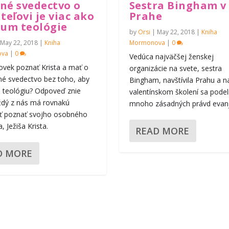
né svedectvo o
Sestra Bingham v
teľovi je viac ako
Prahe
ium teológie
by
Orsi
|
May 22, 2018
|
Kniha
May 22, 2018
|
Kniha
Mormonova
|
0
ova
|
0
Vedúca najväčšej ženskej
ovek poznať Krista a mať o
organizácie na svete, sestra
né svedectvo bez toho, aby
Bingham, navštívila Prahu a n
l teológiu? Odpoveď znie
valentínskom školení sa podeli
ždý z nás má rovnakú
mnoho zásadných právd evanje
 poznať svojho osobného
, Ježiša Krista.
READ MORE
D MORE