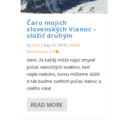
Čaro mojich
slovenských Vianoc –
slúžiť druhým
by
Orsi
|
May 22, 2018
|
Kniha
Mormonova
|
0
Viem, že každý môže nájsť zmysel
počas vianočných sviatkov, keď
nájde niekoho, komu môžeme slúžiť.
A tak buďme svetlom počas Vianoc a
celého roka!
READ MORE