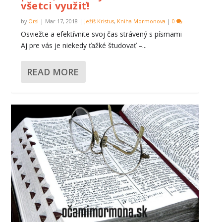
všetci využiť!
by
Orsi
|
Mar 17, 2018
|
Ježiš Kristus
,
Kniha Mormonova
|
0
Osviežte a efektívnite svoj čas strávený s písmami
Aj pre vás je niekedy ťažké študovať –...
READ MORE