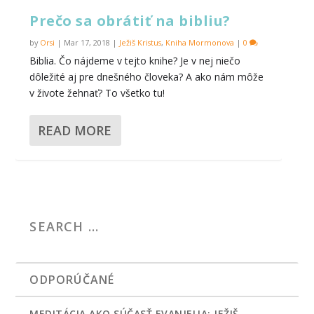
Prečo sa obrátiť na bibliu?
by
Orsi
|
Mar 17, 2018
|
Ježiš Kristus
,
Kniha Mormonova
|
0
Biblia. Čo nájdeme v tejto knihe? Je v nej niečo
dôležité aj pre dnešného človeka? A ako nám môže
v živote žehnať? To všetko tu!
READ MORE
ODPORÚČANÉ
MEDITÁCIA AKO SÚČASŤ EVANJELIA: JEŽIŠ