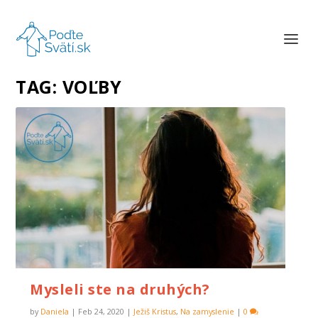
TAG:
VOĽBY
Mysleli ste na druhých?
by
Daniela
|
Feb 24, 2020
|
Ježiš Kristus
,
Na zamyslenie
|
0