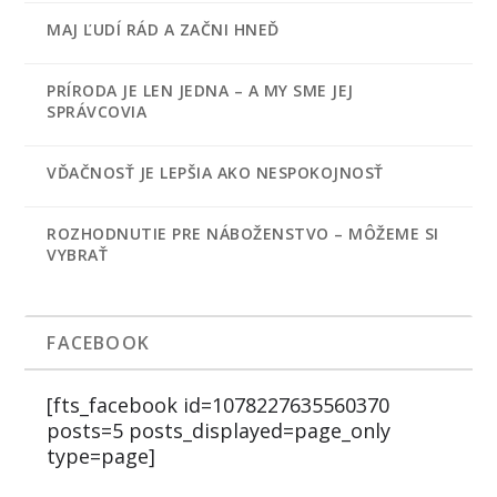
MAJ ĽUDÍ RÁD A ZAČNI HNEĎ
PRÍRODA JE LEN JEDNA – A MY SME JEJ
SPRÁVCOVIA
VĎAČNOSŤ JE LEPŠIA AKO NESPOKOJNOSŤ
ROZHODNUTIE PRE NÁBOŽENSTVO – MÔŽEME SI
VYBRAŤ
FACEBOOK
[fts_facebook id=1078227635560370
posts=5 posts_displayed=page_only
type=page]