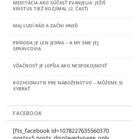
MEDITÁCIA AKO SÚČASŤ EVANJELIA: JEŽIŠ
KRISTUS TIEŽ ROZJÍMAL (2. ČASŤ)
MAJ ĽUDÍ RÁD A ZAČNI HNEĎ
PRÍRODA JE LEN JEDNA – A MY SME JEJ
SPRÁVCOVIA
VĎAČNOSŤ JE LEPŠIA AKO NESPOKOJNOSŤ
ROZHODNUTIE PRE NÁBOŽENSTVO – MÔŽEME SI
VYBRAŤ
FACEBOOK
[fts_facebook id=1078227635560370
posts=5 posts_displayed=page_only