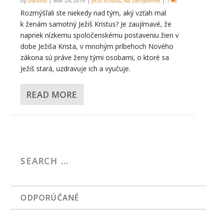
by
Daniela
|
Mar 24, 2019
|
Ježiš Kristus
,
Na zamyslenie
|
1
Rozmýšľali ste niekedy nad tým, aký vzťah mal
k ženám samotný Ježiš Kristus? Je zaujímavé, že
napriek nízkemu spoločenskému postaveniu žien v
dobe Ježiša Krista, v mnohým príbehoch Nového
zákona sú práve ženy tými osobami, o ktoré sa
Ježiš stará, uzdravuje ich a vyučuje.
READ MORE
ODPORÚČANÉ