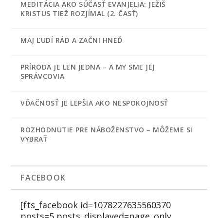
MEDITÁCIA AKO SÚČASŤ EVANJELIA: JEŽIŠ
KRISTUS TIEŽ ROZJÍMAL (2. ČASŤ)
MAJ ĽUDÍ RÁD A ZAČNI HNEĎ
PRÍRODA JE LEN JEDNA – A MY SME JEJ
SPRÁVCOVIA
VĎAČNOSŤ JE LEPŠIA AKO NESPOKOJNOSŤ
ROZHODNUTIE PRE NÁBOŽENSTVO – MÔŽEME SI
VYBRAŤ
FACEBOOK
[fts_facebook id=1078227635560370
posts=5 posts_displayed=page_only