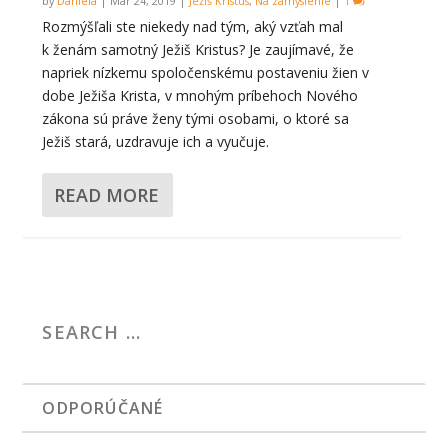
by
Daniela
|
Mar 24, 2019
|
Ježiš Kristus
,
Na zamyslenie
|
1
Rozmýšľali ste niekedy nad tým, aký vzťah mal
k ženám samotný Ježiš Kristus? Je zaujímavé, že
napriek nízkemu spoločenskému postaveniu žien v
dobe Ježiša Krista, v mnohým príbehoch Nového
zákona sú práve ženy tými osobami, o ktoré sa
Ježiš stará, uzdravuje ich a vyučuje.
READ MORE
ODPORÚČANÉ