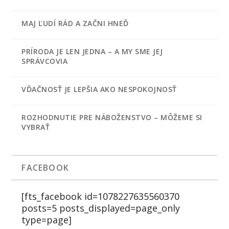
MAJ ĽUDÍ RÁD A ZAČNI HNEĎ
PRÍRODA JE LEN JEDNA – A MY SME JEJ
SPRÁVCOVIA
VĎAČNOSŤ JE LEPŠIA AKO NESPOKOJNOSŤ
ROZHODNUTIE PRE NÁBOŽENSTVO – MÔŽEME SI
VYBRAŤ
FACEBOOK
[fts_facebook id=1078227635560370
posts=5 posts_displayed=page_only
type=page]