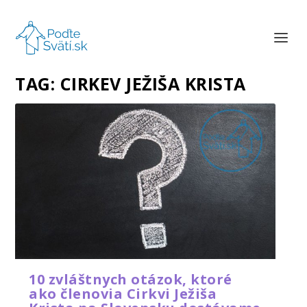
TAG:
CIRKEV JEŽIŠA KRISTA
10 zvláštnych otázok, ktoré
ako členovia Cirkvi Ježiša