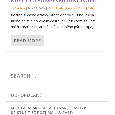
Krista na Slovensku dostávame
by
Daniela
|
Nov 27, 2019
|
Často kladené otázky
,
Život
|
0
Pozrite si časté otázky, ktoré členovia Cirkvi Ježiša
Krista od svojho okolia dostávajú. Niektoré sa vám
môžu zdať až bizardné, iné sa možno pýtate aj vy.
READ MORE
ODPORÚČANÉ
MEDITÁCIA AKO SÚČASŤ EVANJELIA: JEŽIŠ
KRISTUS TIEŽ ROZJÍMAL (2. ČASŤ)