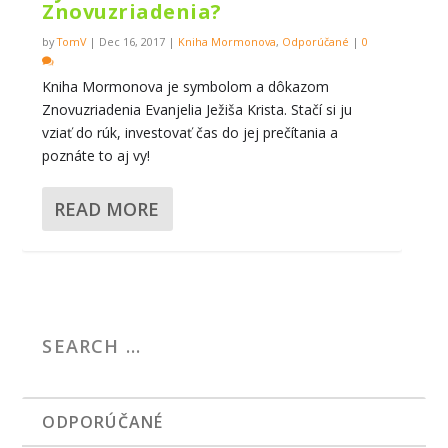
Znovuzriadenia?
by
TomV
|
Dec 16, 2017
|
Kniha Mormonova
,
Odporúčané
|
0
Kniha Mormonova je symbolom a dôkazom
Znovuzriadenia Evanjelia Ježiša Krista. Stačí si ju
vziať do rúk, investovať čas do jej prečítania a
poznáte to aj vy!
READ MORE
ODPORÚČANÉ