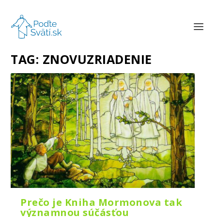
TAG:
ZNOVUZRIADENIE
Prečo je Kniha Mormonova tak
významnou súčásťou