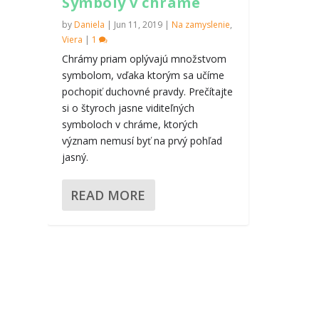
Symboly v chráme
by
Daniela
|
Jun 11, 2019
|
Na zamyslenie
,
Viera
|
1
Chrámy priam oplývajú množstvom
symbolom, vďaka ktorým sa učíme
pochopiť duchovné pravdy. Prečítajte
si o štyroch jasne viditeľných
symboloch v chráme, ktorých
význam nemusí byť na prvý pohľad
jasný.
READ MORE