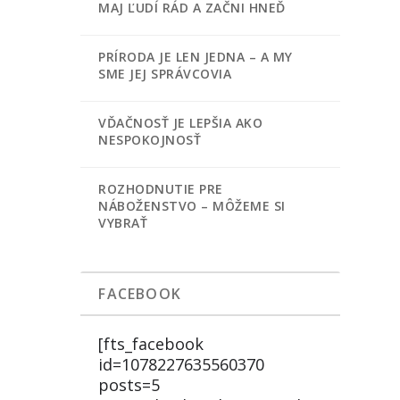
MAJ ĽUDÍ RÁD A ZAČNI HNEĎ
PRÍRODA JE LEN JEDNA – A MY
SME JEJ SPRÁVCOVIA
VĎAČNOSŤ JE LEPŠIA AKO
NESPOKOJNOSŤ
ROZHODNUTIE PRE
NÁBOŽENSTVO – MÔŽEME SI
VYBRAŤ
FACEBOOK
[fts_facebook
id=1078227635560370
posts=5