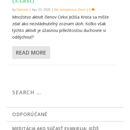
(3.časť)
by
Daniela
|
Apr 23, 2020
|
Na zamyslenie
,
Život
|
0
Množstvo aktivít členov Cirkvi Ježiša Krista sa môže
zdať ako nezvládnuteľný zoznam úloh. Koľko však
týchto aktivít je úžasnou príležitosťou duchovne si
oddýchnuť?
READ MORE
ODPORÚČANÉ
MEDITÁCIA AKO SÚČASŤ EVANJELIA: JEŽIŠ