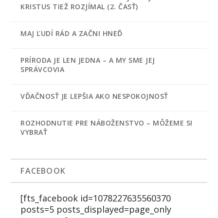
KRISTUS TIEŽ ROZJÍMAL (2. ČASŤ)
MAJ ĽUDÍ RÁD A ZAČNI HNEĎ
PRÍRODA JE LEN JEDNA – A MY SME JEJ
SPRÁVCOVIA
VĎAČNOSŤ JE LEPŠIA AKO NESPOKOJNOSŤ
ROZHODNUTIE PRE NÁBOŽENSTVO – MÔŽEME SI
VYBRAŤ
FACEBOOK
[fts_facebook id=1078227635560370
posts=5 posts_displayed=page_only