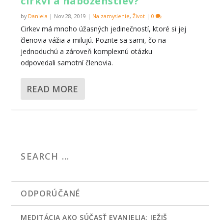
cirkví a náboženstiev?
by
Daniela
|
Nov 28, 2019
|
Na zamyslenie
,
Život
|
0
Cirkev má mnoho úžasných jedinečností, ktoré si jej
členovia vážia a milujú. Pozrite sa sami, čo na
jednoduchú a zároveň komplexnú otázku
odpovedali samotní členovia.
READ MORE
ODPORÚČANÉ
MEDITÁCIA AKO SÚČASŤ EVANJELIA: JEŽIŠ