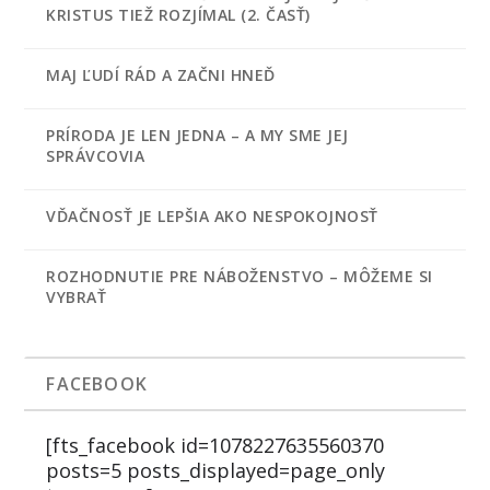
KRISTUS TIEŽ ROZJÍMAL (2. ČASŤ)
MAJ ĽUDÍ RÁD A ZAČNI HNEĎ
PRÍRODA JE LEN JEDNA – A MY SME JEJ
SPRÁVCOVIA
VĎAČNOSŤ JE LEPŠIA AKO NESPOKOJNOSŤ
ROZHODNUTIE PRE NÁBOŽENSTVO – MÔŽEME SI
VYBRAŤ
FACEBOOK
[fts_facebook id=1078227635560370
posts=5 posts_displayed=page_only