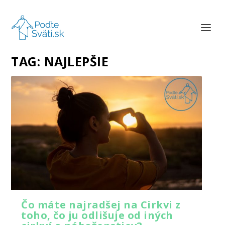
TAG:
NAJLEPŠIE
Čo máte najradšej na Cirkvi z
toho, čo ju odlišuje od iných