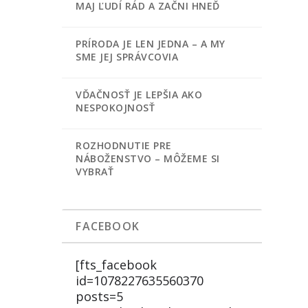
MAJ ĽUDÍ RÁD A ZAČNI HNEĎ
PRÍRODA JE LEN JEDNA – A MY
SME JEJ SPRÁVCOVIA
VĎAČNOSŤ JE LEPŠIA AKO
NESPOKOJNOSŤ
ROZHODNUTIE PRE
NÁBOŽENSTVO – MÔŽEME SI
VYBRAŤ
FACEBOOK
[fts_facebook
id=1078227635560370
posts=5