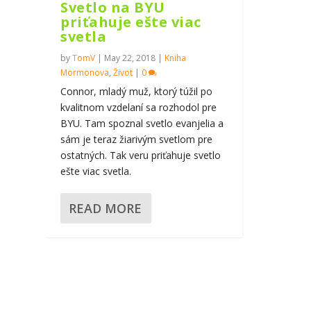
Svetlo na BYU
priťahuje ešte viac
svetla
by
TomV
|
May 22, 2018
|
Kniha
Mormonova
,
Život
|
0
Connor, mladý muž, ktorý túžil po
kvalitnom vzdelaní sa rozhodol pre
BYU. Tam spoznal svetlo evanjelia a
sám je teraz žiarivým svetlom pre
ostatných. Tak veru priťahuje svetlo
ešte viac svetla.
READ MORE