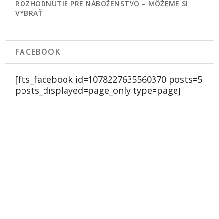
ROZHODNUTIE PRE NÁBOŽENSTVO – MÔŽEME SI
VYBRAŤ
FACEBOOK
[fts_facebook id=1078227635560370 posts=5
posts_displayed=page_only type=page]