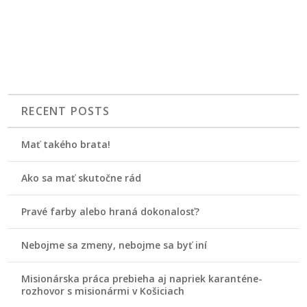
RECENT POSTS
Mať takého brata!
Ako sa mať skutočne rád
Pravé farby alebo hraná dokonalosť?
Nebojme sa zmeny, nebojme sa byť iní
Misionárska práca prebieha aj napriek karanténe-
rozhovor s misionármi v Košiciach