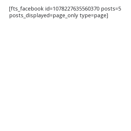
[fts_facebook id=1078227635560370 posts=5
posts_displayed=page_only type=page]