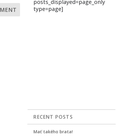
posts_displayed=page_only
type=page]
RECENT POSTS
Mať takého brata!