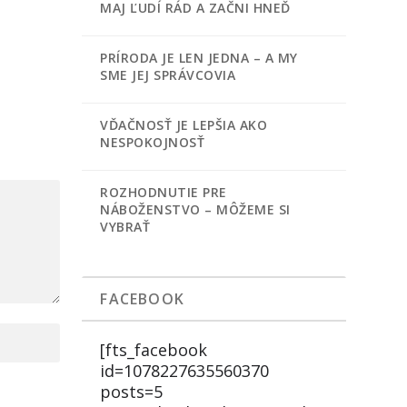
MAJ ĽUDÍ RÁD A ZAČNI HNEĎ
PRÍRODA JE LEN JEDNA – A MY
SME JEJ SPRÁVCOVIA
VĎAČNOSŤ JE LEPŠIA AKO
NESPOKOJNOSŤ
ROZHODNUTIE PRE
NÁBOŽENSTVO – MÔŽEME SI
VYBRAŤ
FACEBOOK
[fts_facebook
id=1078227635560370
posts=5