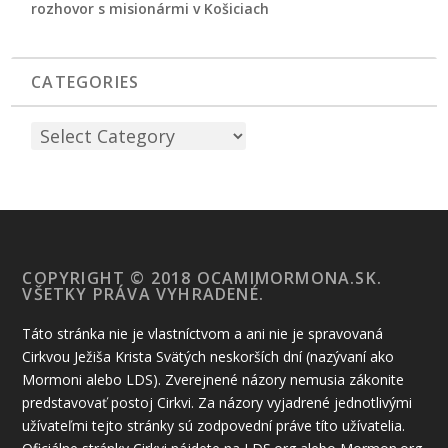
rozhovor s misionármi v Košiciach
CATEGORIES
COPYRIGHT © 2018 OCAMIMORMONA.SK.
VŠETKY PRÁVA VYHRADENÉ.
Táto stránka nie je vlastníctvom a ani nie je spravovaná
Cirkvou Ježiša Krista Svätých neskorších dní (nazývaní ako
Mormoni alebo LDS). Zverejnené názory nemusia zákonite
predstavovať postoj Cirkvi. Za názory vyjadrené jednotlivými
užívateľmi tejto stránky sú zodpovední práve títo užívatelia.