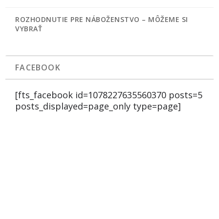
ROZHODNUTIE PRE NÁBOŽENSTVO – MÔŽEME SI
VYBRAŤ
FACEBOOK
[fts_facebook id=1078227635560370 posts=5
posts_displayed=page_only type=page]