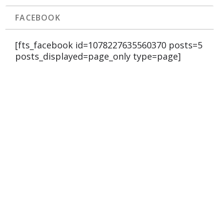
FACEBOOK
[fts_facebook id=1078227635560370 posts=5
posts_displayed=page_only type=page]