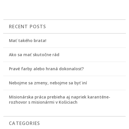
RECENT POSTS
Mať takého brata!
Ako sa mať skutočne rád
Pravé farby alebo hraná dokonalosť?
Nebojme sa zmeny, nebojme sa byť iní
Misionárska práca prebieha aj napriek karanténe-
rozhovor s misionármi v Košiciach
CATEGORIES