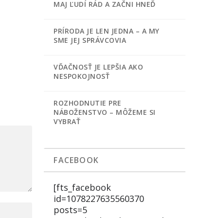
MAJ ĽUDÍ RÁD A ZAČNI HNEĎ
PRÍRODA JE LEN JEDNA – A MY
SME JEJ SPRÁVCOVIA
VĎAČNOSŤ JE LEPŠIA AKO
NESPOKOJNOSŤ
ROZHODNUTIE PRE
NÁBOŽENSTVO – MÔŽEME SI
VYBRAŤ
FACEBOOK
[fts_facebook
id=1078227635560370
posts=5