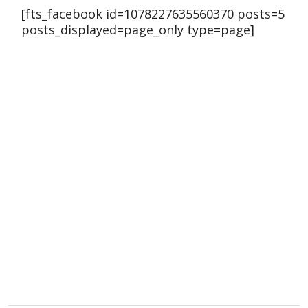
[fts_facebook id=1078227635560370 posts=5
posts_displayed=page_only type=page]