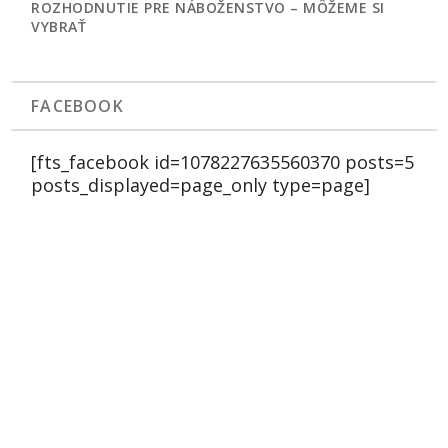
ROZHODNUTIE PRE NÁBOŽENSTVO – MÔŽEME SI
VYBRAŤ
FACEBOOK
[fts_facebook id=1078227635560370 posts=5
posts_displayed=page_only type=page]