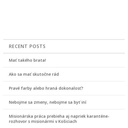
RECENT POSTS
Mať takého brata!
Ako sa mať skutočne rád
Pravé farby alebo hraná dokonalosť?
Nebojme sa zmeny, nebojme sa byť iní
Misionárska práca prebieha aj napriek karanténe-
rozhovor s misionármi v Košiciach