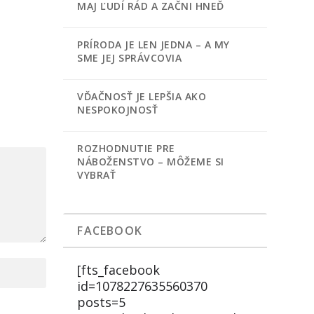
MAJ ĽUDÍ RÁD A ZAČNI HNEĎ
PRÍRODA JE LEN JEDNA – A MY
SME JEJ SPRÁVCOVIA
VĎAČNOSŤ JE LEPŠIA AKO
NESPOKOJNOSŤ
ROZHODNUTIE PRE
NÁBOŽENSTVO – MÔŽEME SI
VYBRAŤ
FACEBOOK
[fts_facebook
id=1078227635560370
posts=5