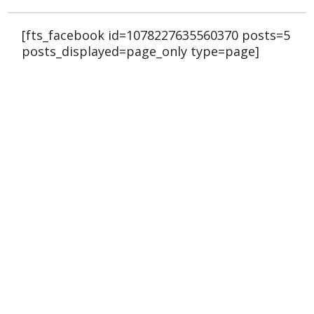
[fts_facebook id=1078227635560370 posts=5
posts_displayed=page_only type=page]