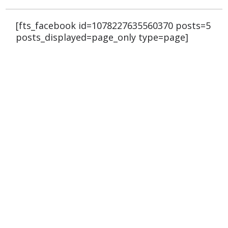
[fts_facebook id=1078227635560370 posts=5
posts_displayed=page_only type=page]