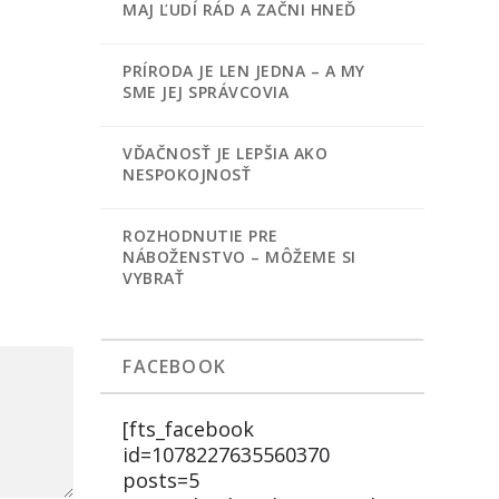
MAJ ĽUDÍ RÁD A ZAČNI HNEĎ
PRÍRODA JE LEN JEDNA – A MY
SME JEJ SPRÁVCOVIA
VĎAČNOSŤ JE LEPŠIA AKO
NESPOKOJNOSŤ
ROZHODNUTIE PRE
NÁBOŽENSTVO – MÔŽEME SI
VYBRAŤ
FACEBOOK
[fts_facebook
id=1078227635560370
posts=5