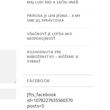
MAJ ĽUDÍ RÁD A ZAČNI HNEĎ
PRÍRODA JE LEN JEDNA – A MY
SME JEJ SPRÁVCOVIA
VĎAČNOSŤ JE LEPŠIA AKO
NESPOKOJNOSŤ
ROZHODNUTIE PRE
NÁBOŽENSTVO – MÔŽEME SI
VYBRAŤ
FACEBOOK
[fts_facebook
id=1078227635560370
posts=5