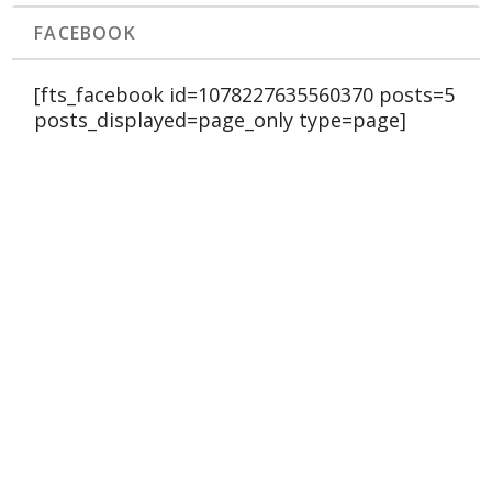
FACEBOOK
[fts_facebook id=1078227635560370 posts=5
posts_displayed=page_only type=page]