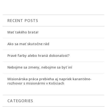
RECENT POSTS
Mať takého brata!
Ako sa mať skutočne rád
Pravé farby alebo hraná dokonalosť?
Nebojme sa zmeny, nebojme sa byť iní
Misionárska práca prebieha aj napriek karanténe-
rozhovor s misionármi v Košiciach
CATEGORIES