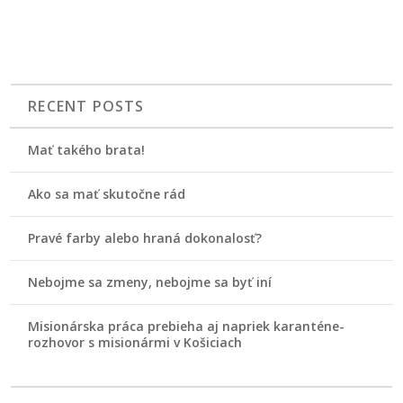
RECENT POSTS
Mať takého brata!
Ako sa mať skutočne rád
Pravé farby alebo hraná dokonalosť?
Nebojme sa zmeny, nebojme sa byť iní
Misionárska práca prebieha aj napriek karanténe-
rozhovor s misionármi v Košiciach