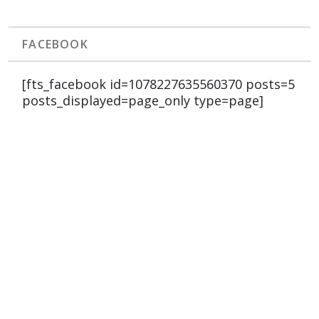
FACEBOOK
[fts_facebook id=1078227635560370 posts=5
posts_displayed=page_only type=page]