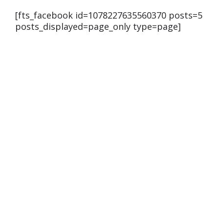
[fts_facebook id=1078227635560370 posts=5
posts_displayed=page_only type=page]