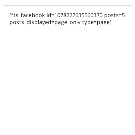
[fts_facebook id=1078227635560370 posts=5
posts_displayed=page_only type=page]