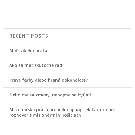
RECENT POSTS
Mať takého brata!
Ako sa mať skutočne rád
Pravé farby alebo hraná dokonalosť?
Nebojme sa zmeny, nebojme sa byť iní
Misionárska práca prebieha aj napriek karanténe-
rozhovor s misionármi v Košiciach