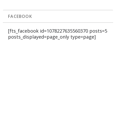
FACEBOOK
[fts_facebook id=1078227635560370 posts=5
posts_displayed=page_only type=page]