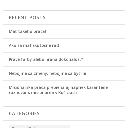
RECENT POSTS
Mať takého brata!
Ako sa mať skutočne rád
Pravé farby alebo hraná dokonalosť?
Nebojme sa zmeny, nebojme sa byť iní
Misionárska práca prebieha aj napriek karanténe-
rozhovor s misionármi v Košiciach
CATEGORIES