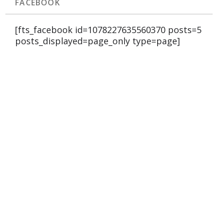
FACEBOOK
[fts_facebook id=1078227635560370 posts=5
posts_displayed=page_only type=page]