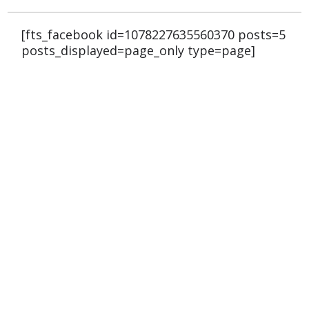
[fts_facebook id=1078227635560370 posts=5
posts_displayed=page_only type=page]