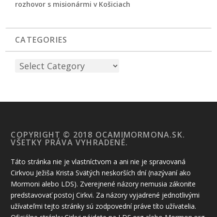
rozhovor s misionármi v Košiciach
CATEGORIES
COPYRIGHT © 2018 OCAMIMORMONA.SK.
VŠETKY PRÁVA VYHRADENÉ.
Táto stránka nie je vlastníctvom a ani nie je spravovaná
Cirkvou Ježiša Krista Svätých neskorších dní (nazývaní ako
Mormoni alebo LDS). Zverejnené názory nemusia zákonite
predstavovať postoj Cirkvi. Za názory vyjadrené jednotlivými
užívateľmi tejto stránky sú zodpovední práve títo užívatelia.