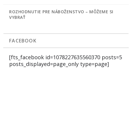
ROZHODNUTIE PRE NÁBOŽENSTVO – MÔŽEME SI
VYBRAŤ
FACEBOOK
[fts_facebook id=1078227635560370 posts=5
posts_displayed=page_only type=page]