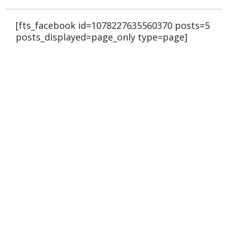
[fts_facebook id=1078227635560370 posts=5
posts_displayed=page_only type=page]