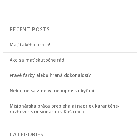
RECENT POSTS
Mať takého brata!
Ako sa mať skutočne rád
Pravé farby alebo hraná dokonalosť?
Nebojme sa zmeny, nebojme sa byť iní
Misionárska práca prebieha aj napriek karanténe-
rozhovor s misionármi v Košiciach
CATEGORIES