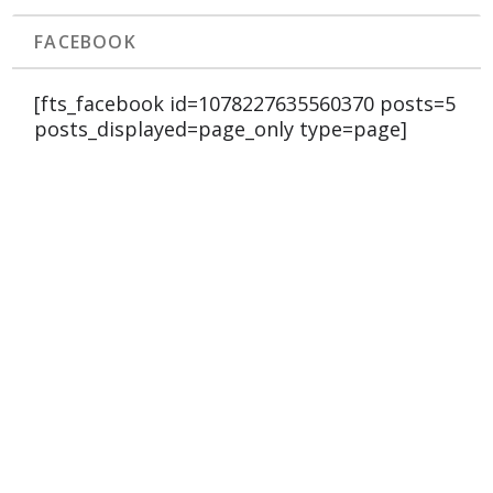
FACEBOOK
[fts_facebook id=1078227635560370 posts=5
posts_displayed=page_only type=page]