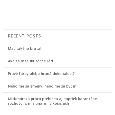
RECENT POSTS
Mať takého brata!
Ako sa mať skutočne rád
Pravé farby alebo hraná dokonalosť?
Nebojme sa zmeny, nebojme sa byť iní
Misionárska práca prebieha aj napriek karanténe-
rozhovor s misionármi v Košiciach