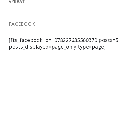
VYBRAŤ
FACEBOOK
[fts_facebook id=1078227635560370 posts=5
posts_displayed=page_only type=page]