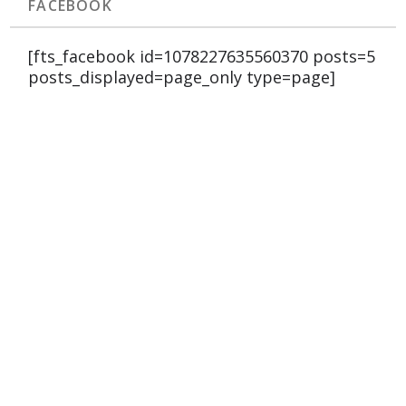
FACEBOOK
[fts_facebook id=1078227635560370 posts=5
posts_displayed=page_only type=page]