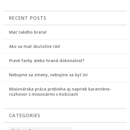
RECENT POSTS
Mať takého brata!
Ako sa mať skutočne rád
Pravé farby alebo hraná dokonalosť?
Nebojme sa zmeny, nebojme sa byť iní
Misionárska práca prebieha aj napriek karanténe-
rozhovor s misionármi v Košiciach
CATEGORIES