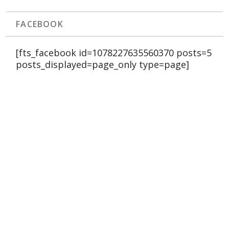
FACEBOOK
[fts_facebook id=1078227635560370 posts=5
posts_displayed=page_only type=page]