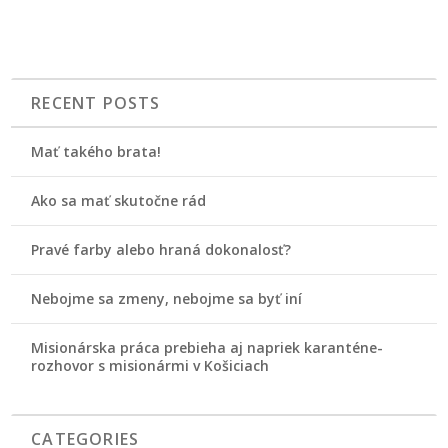
RECENT POSTS
Mať takého brata!
Ako sa mať skutočne rád
Pravé farby alebo hraná dokonalosť?
Nebojme sa zmeny, nebojme sa byť iní
Misionárska práca prebieha aj napriek karanténe-
rozhovor s misionármi v Košiciach
CATEGORIES