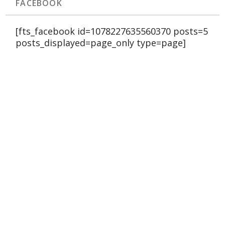
FACEBOOK
[fts_facebook id=1078227635560370 posts=5
posts_displayed=page_only type=page]