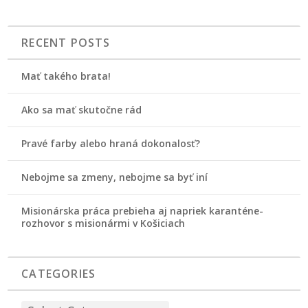
RECENT POSTS
Mať takého brata!
Ako sa mať skutočne rád
Pravé farby alebo hraná dokonalosť?
Nebojme sa zmeny, nebojme sa byť iní
Misionárska práca prebieha aj napriek karanténe-
rozhovor s misionármi v Košiciach
CATEGORIES