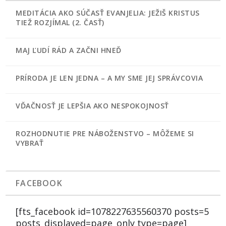
MEDITÁCIA AKO SÚČASŤ EVANJELIA: JEŽIŠ KRISTUS
TIEŽ ROZJÍMAL (2. ČASŤ)
MAJ ĽUDÍ RÁD A ZAČNI HNEĎ
PRÍRODA JE LEN JEDNA – A MY SME JEJ SPRÁVCOVIA
VĎAČNOSŤ JE LEPŠIA AKO NESPOKOJNOSŤ
ROZHODNUTIE PRE NÁBOŽENSTVO – MÔŽEME SI
VYBRAŤ
FACEBOOK
[fts_facebook id=1078227635560370 posts=5
posts_displayed=page_only type=page]