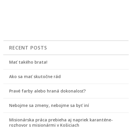
RECENT POSTS
Mať takého brata!
Ako sa mať skutočne rád
Pravé farby alebo hraná dokonalosť?
Nebojme sa zmeny, nebojme sa byť iní
Misionárska práca prebieha aj napriek karanténe-
rozhovor s misionármi v Košiciach