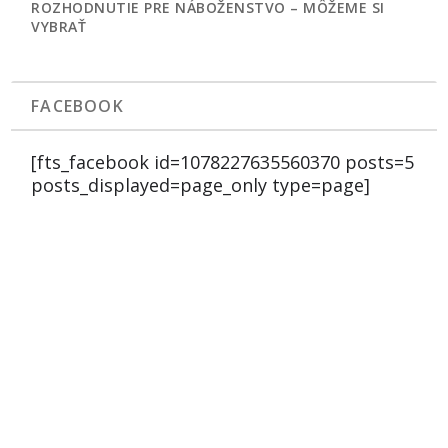
ROZHODNUTIE PRE NÁBOŽENSTVO – MÔŽEME SI
VYBRAŤ
FACEBOOK
[fts_facebook id=1078227635560370 posts=5
posts_displayed=page_only type=page]