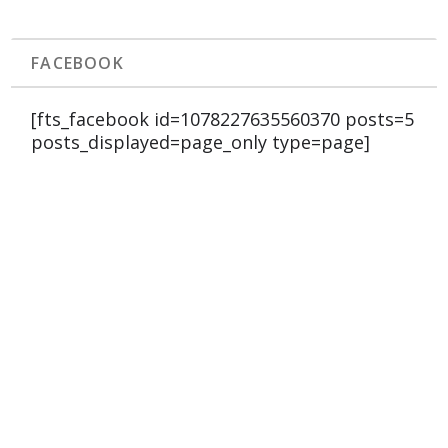
FACEBOOK
[fts_facebook id=1078227635560370 posts=5
posts_displayed=page_only type=page]