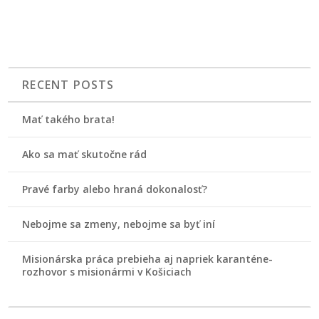
RECENT POSTS
Mať takého brata!
Ako sa mať skutočne rád
Pravé farby alebo hraná dokonalosť?
Nebojme sa zmeny, nebojme sa byť iní
Misionárska práca prebieha aj napriek karanténe-
rozhovor s misionármi v Košiciach