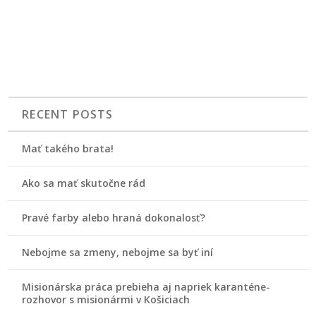
RECENT POSTS
Mať takého brata!
Ako sa mať skutočne rád
Pravé farby alebo hraná dokonalosť?
Nebojme sa zmeny, nebojme sa byť iní
Misionárska práca prebieha aj napriek karanténe-
rozhovor s misionármi v Košiciach