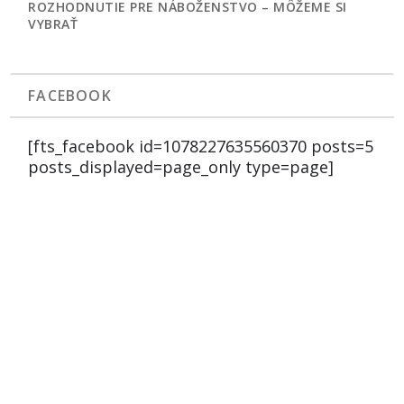
ROZHODNUTIE PRE NÁBOŽENSTVO – MÔŽEME SI
VYBRAŤ
FACEBOOK
[fts_facebook id=1078227635560370 posts=5
posts_displayed=page_only type=page]