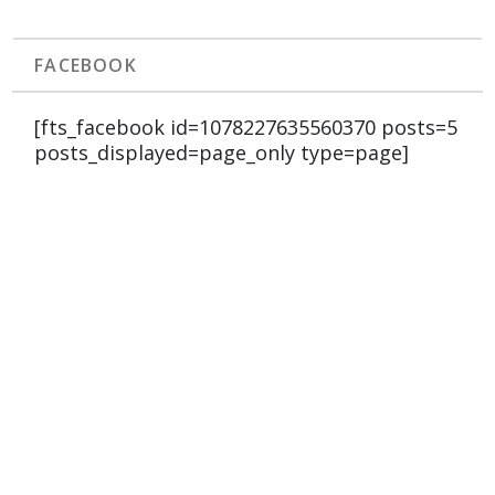
FACEBOOK
[fts_facebook id=1078227635560370 posts=5
posts_displayed=page_only type=page]