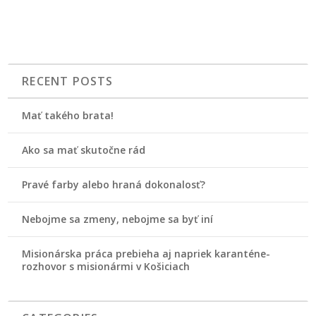
RECENT POSTS
Mať takého brata!
Ako sa mať skutočne rád
Pravé farby alebo hraná dokonalosť?
Nebojme sa zmeny, nebojme sa byť iní
Misionárska práca prebieha aj napriek karanténe-
rozhovor s misionármi v Košiciach